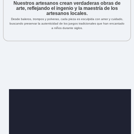
Nuestros artesanos crean verdaderas obras de
arte, reflejando el ingenio y la maestría de los
artesanos locales.
Desde baleros, trompos y polveras, cada pieza es esculpida con amor y cuidado,
buscando preservar la autenticidad de los juegos tradicionales que han encantado
a niños durante siglos.